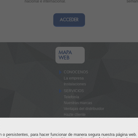
nacional e internacional.
semana
ACCEDER
MAPA
WEB
CONOCENOS
La empresa
Instalaciones
SERVICIOS
Telefonía
Nuestras marcas
Ventajas del distribuidor
Hazte cliente
ACTUALIDAD MÓVIL
CONTACTO
ón o persistentes, para hacer funcionar de manera segura nuestra página web.
ACCESO CLIENTES