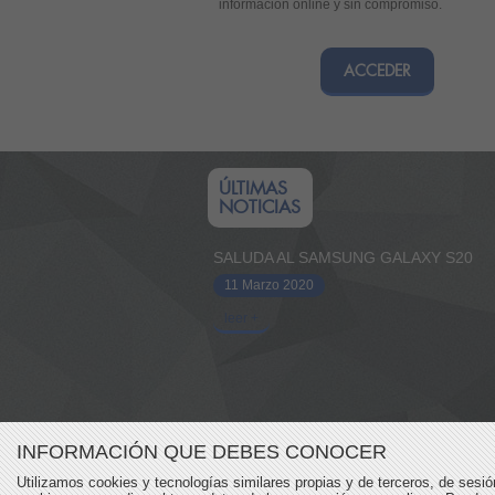
información online y sin compromiso.
ACCEDER
ÚLTIMAS
NOTICIAS
SALUDA AL SAMSUNG GALAXY S20
11 Marzo 2020
leer +
INFORMACIÓN QUE DEBES CONOCER
Utilizamos cookies y tecnologías similares propias y de terceros, de sesi