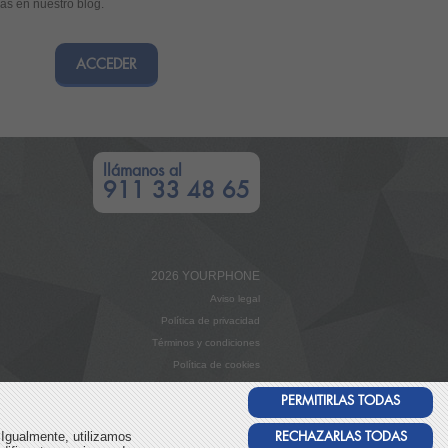
s en nuestro blog.
ACCEDER
llámanos al
911 33 48 65
2026 YOURPHONE
Aviso legal
Política de privacidad
Términos y condiciones
Política de cookies
Canal ético
PERMITIRLAS TODAS
RECHAZARLAS TODAS
 Igualmente, utilizamos