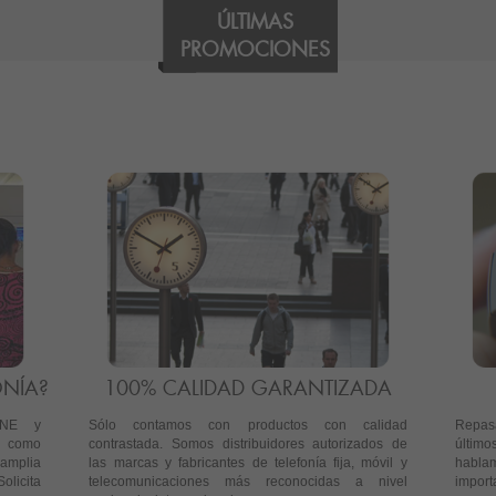
ÚLTIMAS
PROMOCIONES
ONÍA?
100% CALIDAD GARANTIZADA
ONE y
Sólo contamos con productos con calidad
Repasa
a como
contrastada. Somos distribuidores autorizados de
últim
mplia
las marcas y fabricantes de telefonía fija, móvil y
habla
olicita
telecomunicaciones más reconocidas a nivel
import